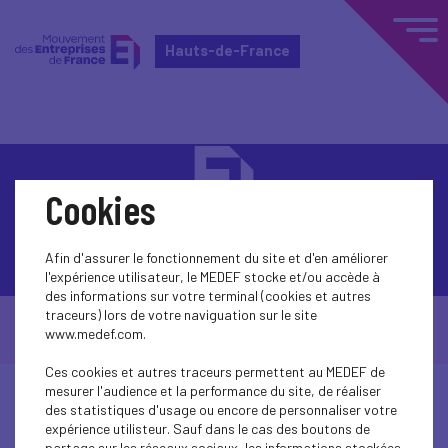
Hauts-de-France
Cookies
Contactez-nous
Afin d'assurer le fonctionnement du site et d'en améliorer
l'expérience utilisateur, le MEDEF stocke et/ou accède à
des informations sur votre terminal (cookies et autres
traceurs) lors de votre naviguation sur le site
© Medef Hauts-de-France 2026 -
Mentions légales
www.medef.com.
-
Politique de confidentialité
Ces cookies et autres traceurs permettent au MEDEF de
mesurer l'audience et la performance du site, de réaliser
des statistiques d'usage ou encore de personnaliser votre
expérience utilisteur. Sauf dans le cas des boutons de
partage sur les réseaux sociaux, les informations stockées