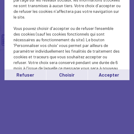
ne sont transmises à aucun tiers. Votre choix d'accepter ou
de refuser les cookies n'affectera pas votre navigation sur
le site.
Vous pouvez choisir d'accepter ou de refuser l'ensemble
des cookies (sauf les cookies fonctionnels qui sont
nécessaires au fonctionnement du site). Le bouton
'Personnaliser vos choix' vous permet par ailleurs de
paramétrer individuellement les finalités de traitement des
cookies et traceurs que vous souhaitez accepter ou
refuser. Votre choix sera conservé pendant une durée de 6
mois à l'issue de laquelle ce message vous sera à nouveau
affiché..
Refuser
Choisir
Accepter
Vous pouvez modifier votre choix à tout moment en
cliquant sur le lien
'cookies'
en bas de page.