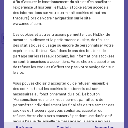
Afin d'assurer le fonctionnement du site et d'en améliorer
SUSTAINABLE DEVELOPMENT
l'expérience utilisateur, le MEDEF stocke et/ou accède à
des informations sur votre terminal (cookies et autres
SUSTAINABLE DEVELOPMENT
traceurs) lors de votre naviguation sur le site
www.medef.com.
SUSTAINABLE DEVELOPMENT
Ces cookies et autres traceurs permettent au MEDEF de
SOCIAL
mesurer l'audience et la performance du site, de réaliser
des statistiques d'usage ou encore de personnaliser votre
expérience utilisteur. Sauf dans le cas des boutons de
SUSTAINABLE DEVELOPMENT
partage sur les réseaux sociaux, les informations stockées
ne sont transmises à aucun tiers. Votre choix d'accepter ou
INTERNATIONAL - EUROPE
de refuser les cookies n'affectera pas votre navigation sur
le site.
SUSTAINABLE DEVELOPMENT
Vous pouvez choisir d'accepter ou de refuser l'ensemble
ECONOMY
des cookies (sauf les cookies fonctionnels qui sont
nécessaires au fonctionnement du site). Le bouton
'Personnaliser vos choix' vous permet par ailleurs de
ECONOMY
paramétrer individuellement les finalités de traitement des
cookies et traceurs que vous souhaitez accepter ou
INTERNATIONAL - EUROPE
refuser. Votre choix sera conservé pendant une durée de 6
mois à l'issue de laquelle ce message vous sera à nouveau
INTERNATIONAL - EUROPE
affiché..
Refuser
Choisir
Accepter