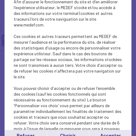
Afin d'assurer le fonctionnement du site et d'en améliorer
SUSTAINABLE DEVELOPMENT
l'expérience utilisateur, le MEDEF stocke et/ou accède à
des informations sur votre terminal (cookies et autres
SUSTAINABLE DEVELOPMENT
traceurs) lors de votre naviguation sur le site
www.medef.com.
SUSTAINABLE DEVELOPMENT
Ces cookies et autres traceurs permettent au MEDEF de
SOCIAL
mesurer l'audience et la performance du site, de réaliser
des statistiques d'usage ou encore de personnaliser votre
expérience utilisteur. Sauf dans le cas des boutons de
SUSTAINABLE DEVELOPMENT
partage sur les réseaux sociaux, les informations stockées
ne sont transmises à aucun tiers. Votre choix d'accepter ou
INTERNATIONAL - EUROPE
de refuser les cookies n'affectera pas votre navigation sur
le site.
SUSTAINABLE DEVELOPMENT
Vous pouvez choisir d'accepter ou de refuser l'ensemble
ECONOMY
des cookies (sauf les cookies fonctionnels qui sont
nécessaires au fonctionnement du site). Le bouton
'Personnaliser vos choix' vous permet par ailleurs de
ECONOMY
paramétrer individuellement les finalités de traitement des
cookies et traceurs que vous souhaitez accepter ou
INTERNATIONAL - EUROPE
refuser. Votre choix sera conservé pendant une durée de 6
mois à l'issue de laquelle ce message vous sera à nouveau
INTERNATIONAL - EUROPE
affiché..
Refuser
Choisir
Accepter