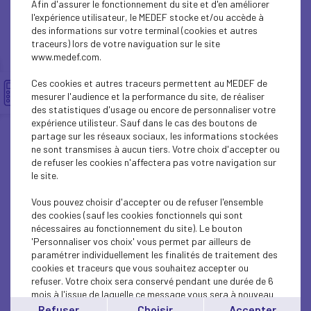
Afin d'assurer le fonctionnement du site et d'en améliorer
SUSTAINABLE DEVELOPMENT
l'expérience utilisateur, le MEDEF stocke et/ou accède à
des informations sur votre terminal (cookies et autres
SUSTAINABLE DEVELOPMENT
traceurs) lors de votre naviguation sur le site
www.medef.com.
SUSTAINABLE DEVELOPMENT
Ces cookies et autres traceurs permettent au MEDEF de
SOCIAL
mesurer l'audience et la performance du site, de réaliser
des statistiques d'usage ou encore de personnaliser votre
expérience utilisteur. Sauf dans le cas des boutons de
SUSTAINABLE DEVELOPMENT
partage sur les réseaux sociaux, les informations stockées
ne sont transmises à aucun tiers. Votre choix d'accepter ou
INTERNATIONAL - EUROPE
de refuser les cookies n'affectera pas votre navigation sur
le site.
SUSTAINABLE DEVELOPMENT
Vous pouvez choisir d'accepter ou de refuser l'ensemble
ECONOMY
des cookies (sauf les cookies fonctionnels qui sont
nécessaires au fonctionnement du site). Le bouton
'Personnaliser vos choix' vous permet par ailleurs de
ECONOMY
paramétrer individuellement les finalités de traitement des
cookies et traceurs que vous souhaitez accepter ou
INTERNATIONAL - EUROPE
refuser. Votre choix sera conservé pendant une durée de 6
mois à l'issue de laquelle ce message vous sera à nouveau
INTERNATIONAL - EUROPE
affiché..
Refuser
Choisir
Accepter