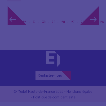
1...
32
31
30
29
28
27
26
25
24
Contactez-nous
© Medef Hauts-de-France 2026 -
Mentions légales
-
Politique de confidentialité