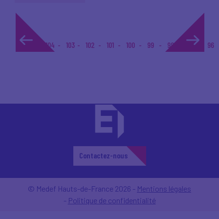
1...
104
103
102
101
100
99
98
97
96
Contactez-nous
© Medef Hauts-de-France 2026 -
Mentions légales
-
Politique de confidentialité