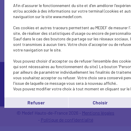
Afin d'assurer le fonctionnement du site et d'en améliorer l'expérie
et/ou accède à des informations sur votre terminal (cookies et autr
naviguation sur le site www.medef.com.
1...
32
31
30
29
28
27
26
25
24
Ces cookies et autres traceurs permettent au MEDEF de mesurer l'
site, de réaliser des statistiques d'usage ou encore de personnalise
Sauf dans le cas des boutons de partage sur les réseaux sociaux, 
sont transmises à aucun tiers. Votre choix d'accepter ou de refuser
votre navigation sur le site.
Vous pouvez choisir d'accepter ou de refuser l'ensemble des cookie
qui sont nécessaires au fonctionnement du site). Le bouton 'Perso
par ailleurs de paramétrer individuellement les finalités de traite
vous souhaitez accepter ou refuser. Votre choix sera conservé pen
l'issue de laquelle ce message vous sera à nouveau affiché..
Vous pouvez modifier votre choix à tout moment en cliquant sur le 
Contactez-nous
Refuser
Choisir
© Medef Hauts-de-France 2026 -
Mentions légales
-
Politique de confidentialité