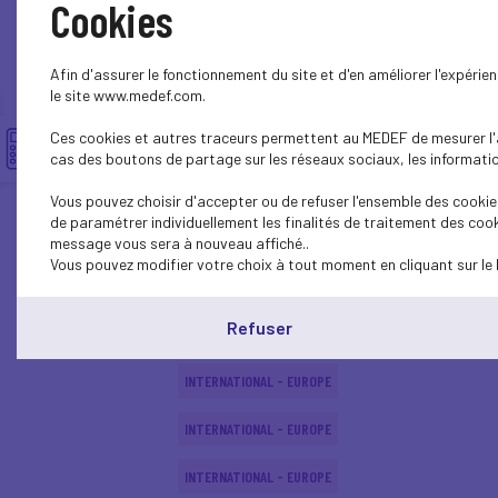
Cookies
INTERNATIONAL - EUROPE
Afin d'assurer le fonctionnement du site et d'en améliorer l'expéri
ECONOMY
le site www.medef.com.
Ces cookies et autres traceurs permettent au MEDEF de mesurer l'au
ECONOMY
cas des boutons de partage sur les réseaux sociaux, les information
INTERNATIONAL - EUROPE
Vous pouvez choisir d'accepter ou de refuser l'ensemble des cookies
de paramétrer individuellement les finalités de traitement des cook
ECONOMY
message vous sera à nouveau affiché..
Vous pouvez modifier votre choix à tout moment en cliquant sur le 
INTERNATIONAL - EUROPE
Refuser
INTERNATIONAL - EUROPE
INTERNATIONAL - EUROPE
INTERNATIONAL - EUROPE
INTERNATIONAL - EUROPE