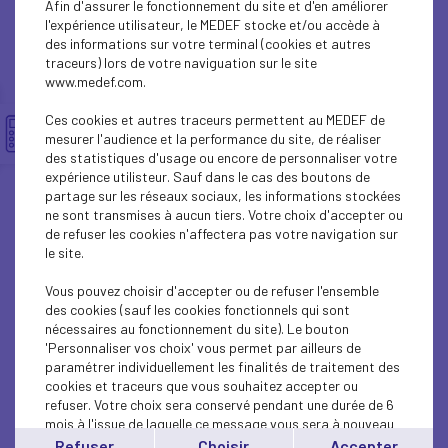
Afin d'assurer le fonctionnement du site et d'en améliorer
INTERNATIONAL - EUROPE
l'expérience utilisateur, le MEDEF stocke et/ou accède à
des informations sur votre terminal (cookies et autres
INTERNATIONAL - EUROPE
traceurs) lors de votre naviguation sur le site
www.medef.com.
INTERNATIONAL - EUROPE
Ces cookies et autres traceurs permettent au MEDEF de
ECONOMY
mesurer l'audience et la performance du site, de réaliser
des statistiques d'usage ou encore de personnaliser votre
expérience utilisteur. Sauf dans le cas des boutons de
ECONOMY
partage sur les réseaux sociaux, les informations stockées
ne sont transmises à aucun tiers. Votre choix d'accepter ou
INTERNATIONAL - EUROPE
de refuser les cookies n'affectera pas votre navigation sur
le site.
ECONOMY
Vous pouvez choisir d'accepter ou de refuser l'ensemble
ECONOMY
des cookies (sauf les cookies fonctionnels qui sont
nécessaires au fonctionnement du site). Le bouton
'Personnaliser vos choix' vous permet par ailleurs de
ECONOMY
paramétrer individuellement les finalités de traitement des
cookies et traceurs que vous souhaitez accepter ou
INTERNATIONAL - EUROPE
refuser. Votre choix sera conservé pendant une durée de 6
mois à l'issue de laquelle ce message vous sera à nouveau
INTERNATIONAL - EUROPE
affiché..
Refuser
Choisir
Accepter