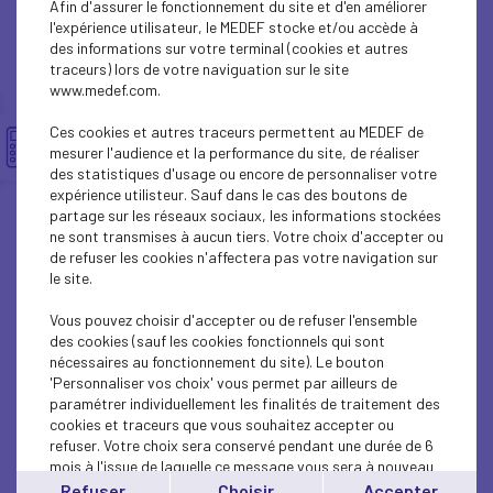
Afin d'assurer le fonctionnement du site et d'en améliorer
INTERNATIONAL - EUROPE
l'expérience utilisateur, le MEDEF stocke et/ou accède à
des informations sur votre terminal (cookies et autres
INTERNATIONAL - EUROPE
traceurs) lors de votre naviguation sur le site
www.medef.com.
INTERNATIONAL - EUROPE
Ces cookies et autres traceurs permettent au MEDEF de
ECONOMY
mesurer l'audience et la performance du site, de réaliser
des statistiques d'usage ou encore de personnaliser votre
expérience utilisteur. Sauf dans le cas des boutons de
ECONOMY
partage sur les réseaux sociaux, les informations stockées
ne sont transmises à aucun tiers. Votre choix d'accepter ou
INTERNATIONAL - EUROPE
de refuser les cookies n'affectera pas votre navigation sur
le site.
ECONOMY
Vous pouvez choisir d'accepter ou de refuser l'ensemble
ECONOMY
des cookies (sauf les cookies fonctionnels qui sont
nécessaires au fonctionnement du site). Le bouton
'Personnaliser vos choix' vous permet par ailleurs de
ECONOMY
paramétrer individuellement les finalités de traitement des
cookies et traceurs que vous souhaitez accepter ou
INTERNATIONAL - EUROPE
refuser. Votre choix sera conservé pendant une durée de 6
mois à l'issue de laquelle ce message vous sera à nouveau
INTERNATIONAL - EUROPE
affiché..
Refuser
Choisir
Accepter