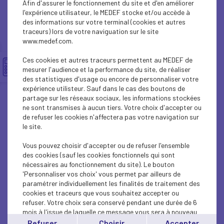
Afin d'assurer le fonctionnement du site et d'en améliorer
INTERNATIONAL - EUROPE
l'expérience utilisateur, le MEDEF stocke et/ou accède à
des informations sur votre terminal (cookies et autres
INTERNATIONAL - EUROPE
traceurs) lors de votre naviguation sur le site
www.medef.com.
INTERNATIONAL - EUROPE
Ces cookies et autres traceurs permettent au MEDEF de
ECONOMY
mesurer l'audience et la performance du site, de réaliser
des statistiques d'usage ou encore de personnaliser votre
expérience utilisteur. Sauf dans le cas des boutons de
ECONOMY
partage sur les réseaux sociaux, les informations stockées
ne sont transmises à aucun tiers. Votre choix d'accepter ou
INTERNATIONAL - EUROPE
de refuser les cookies n'affectera pas votre navigation sur
le site.
ECONOMY
Vous pouvez choisir d'accepter ou de refuser l'ensemble
ECONOMY
des cookies (sauf les cookies fonctionnels qui sont
nécessaires au fonctionnement du site). Le bouton
'Personnaliser vos choix' vous permet par ailleurs de
ECONOMY
paramétrer individuellement les finalités de traitement des
cookies et traceurs que vous souhaitez accepter ou
INTERNATIONAL - EUROPE
refuser. Votre choix sera conservé pendant une durée de 6
mois à l'issue de laquelle ce message vous sera à nouveau
INTERNATIONAL - EUROPE
affiché..
Refuser
Choisir
Accepter