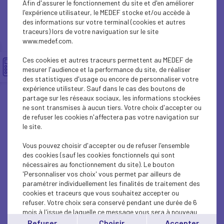
Afin d'assurer le fonctionnement du site et d'en améliorer
INTERNATIONAL - EUROPE
l'expérience utilisateur, le MEDEF stocke et/ou accède à
des informations sur votre terminal (cookies et autres
INTERNATIONAL - EUROPE
traceurs) lors de votre naviguation sur le site
www.medef.com.
INTERNATIONAL - EUROPE
Ces cookies et autres traceurs permettent au MEDEF de
ECONOMY
mesurer l'audience et la performance du site, de réaliser
des statistiques d'usage ou encore de personnaliser votre
expérience utilisteur. Sauf dans le cas des boutons de
ECONOMY
partage sur les réseaux sociaux, les informations stockées
ne sont transmises à aucun tiers. Votre choix d'accepter ou
INTERNATIONAL - EUROPE
de refuser les cookies n'affectera pas votre navigation sur
le site.
ECONOMY
Vous pouvez choisir d'accepter ou de refuser l'ensemble
ECONOMY
des cookies (sauf les cookies fonctionnels qui sont
nécessaires au fonctionnement du site). Le bouton
'Personnaliser vos choix' vous permet par ailleurs de
ECONOMY
paramétrer individuellement les finalités de traitement des
cookies et traceurs que vous souhaitez accepter ou
INTERNATIONAL - EUROPE
refuser. Votre choix sera conservé pendant une durée de 6
mois à l'issue de laquelle ce message vous sera à nouveau
INTERNATIONAL - EUROPE
affiché..
Refuser
Choisir
Accepter