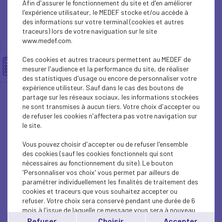
Afin d'assurer le fonctionnement du site et d'en améliorer
INTERNATIONAL - EUROPE
l'expérience utilisateur, le MEDEF stocke et/ou accède à
des informations sur votre terminal (cookies et autres
INTERNATIONAL - EUROPE
traceurs) lors de votre naviguation sur le site
www.medef.com.
INTERNATIONAL - EUROPE
Ces cookies et autres traceurs permettent au MEDEF de
ECONOMY
mesurer l'audience et la performance du site, de réaliser
des statistiques d'usage ou encore de personnaliser votre
expérience utilisteur. Sauf dans le cas des boutons de
ECONOMY
partage sur les réseaux sociaux, les informations stockées
ne sont transmises à aucun tiers. Votre choix d'accepter ou
INTERNATIONAL - EUROPE
de refuser les cookies n'affectera pas votre navigation sur
le site.
ECONOMY
Vous pouvez choisir d'accepter ou de refuser l'ensemble
ECONOMY
des cookies (sauf les cookies fonctionnels qui sont
nécessaires au fonctionnement du site). Le bouton
'Personnaliser vos choix' vous permet par ailleurs de
ECONOMY
paramétrer individuellement les finalités de traitement des
cookies et traceurs que vous souhaitez accepter ou
INTERNATIONAL - EUROPE
refuser. Votre choix sera conservé pendant une durée de 6
mois à l'issue de laquelle ce message vous sera à nouveau
INTERNATIONAL - EUROPE
affiché..
Refuser
Choisir
Accepter