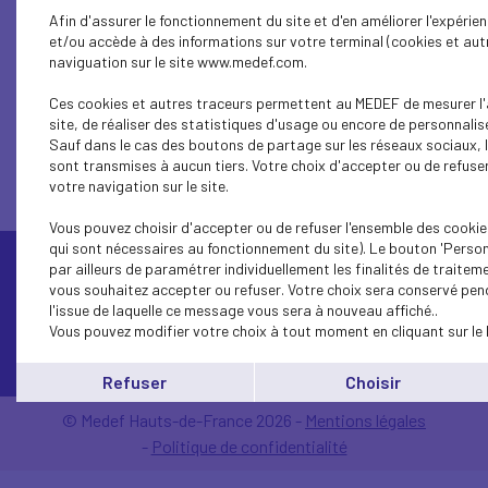
Afin d'assurer le fonctionnement du site et d'en améliorer l'expérie
et/ou accède à des informations sur votre terminal (cookies et autr
naviguation sur le site www.medef.com.
1...
17
16
15
14
13
12
11
10
9
Ces cookies et autres traceurs permettent au MEDEF de mesurer l'
site, de réaliser des statistiques d'usage ou encore de personnalise
Sauf dans le cas des boutons de partage sur les réseaux sociaux, 
sont transmises à aucun tiers. Votre choix d'accepter ou de refuser
votre navigation sur le site.
Vous pouvez choisir d'accepter ou de refuser l'ensemble des cookie
qui sont nécessaires au fonctionnement du site). Le bouton 'Perso
par ailleurs de paramétrer individuellement les finalités de traite
vous souhaitez accepter ou refuser. Votre choix sera conservé pen
l'issue de laquelle ce message vous sera à nouveau affiché..
Vous pouvez modifier votre choix à tout moment en cliquant sur le 
Contactez-nous
Refuser
Choisir
© Medef Hauts-de-France 2026 -
Mentions légales
-
Politique de confidentialité