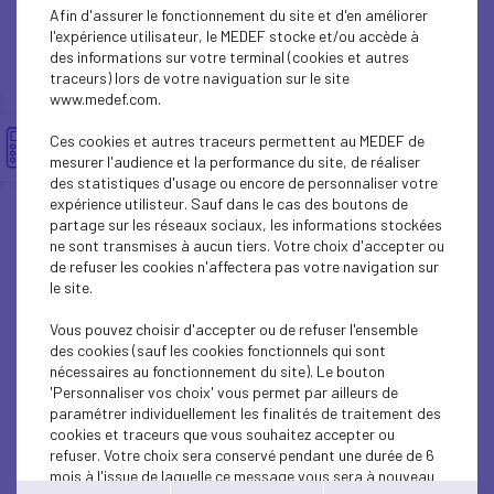
EDUCATION-TRAINING
Afin d'assurer le fonctionnement du site et d'en améliorer
l'expérience utilisateur, le MEDEF stocke et/ou accède à
SOCIAL
des informations sur votre terminal (cookies et autres
traceurs) lors de votre naviguation sur le site
www.medef.com.
SOCIAL
Ces cookies et autres traceurs permettent au MEDEF de
SOCIAL
mesurer l'audience et la performance du site, de réaliser
des statistiques d'usage ou encore de personnaliser votre
EDUCATION-TRAINING
expérience utilisteur. Sauf dans le cas des boutons de
partage sur les réseaux sociaux, les informations stockées
ne sont transmises à aucun tiers. Votre choix d'accepter ou
EDUCATION-TRAINING
de refuser les cookies n'affectera pas votre navigation sur
le site.
EDUCATION-TRAINING
Vous pouvez choisir d'accepter ou de refuser l'ensemble
ECONOMY
des cookies (sauf les cookies fonctionnels qui sont
nécessaires au fonctionnement du site). Le bouton
INTERNATIONAL - EUROPE
'Personnaliser vos choix' vous permet par ailleurs de
paramétrer individuellement les finalités de traitement des
cookies et traceurs que vous souhaitez accepter ou
EDUCATION-TRAINING
refuser. Votre choix sera conservé pendant une durée de 6
mois à l'issue de laquelle ce message vous sera à nouveau
EDUCATION-TRAINING