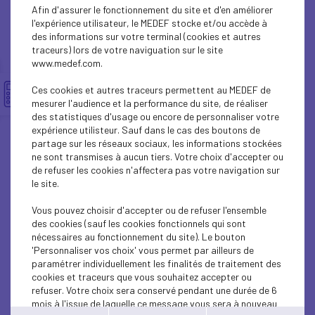
BUSINESS LAW
Afin d'assurer le fonctionnement du site et d'en améliorer
l'expérience utilisateur, le MEDEF stocke et/ou accède à
SOCIAL
des informations sur votre terminal (cookies et autres
traceurs) lors de votre naviguation sur le site
www.medef.com.
BUSINESS LAW
Ces cookies et autres traceurs permettent au MEDEF de
ECONOMY
mesurer l'audience et la performance du site, de réaliser
des statistiques d'usage ou encore de personnaliser votre
BUSINESS LAW
expérience utilisteur. Sauf dans le cas des boutons de
partage sur les réseaux sociaux, les informations stockées
ne sont transmises à aucun tiers. Votre choix d'accepter ou
BUSINESS LAW
de refuser les cookies n'affectera pas votre navigation sur
le site.
ECONOMY
Vous pouvez choisir d'accepter ou de refuser l'ensemble
SUSTAINABLE DEVELOPMENT
des cookies (sauf les cookies fonctionnels qui sont
nécessaires au fonctionnement du site). Le bouton
BUSINESS LAW
'Personnaliser vos choix' vous permet par ailleurs de
paramétrer individuellement les finalités de traitement des
cookies et traceurs que vous souhaitez accepter ou
BUSINESS LAW
refuser. Votre choix sera conservé pendant une durée de 6
mois à l'issue de laquelle ce message vous sera à nouveau
BUSINESS LAW