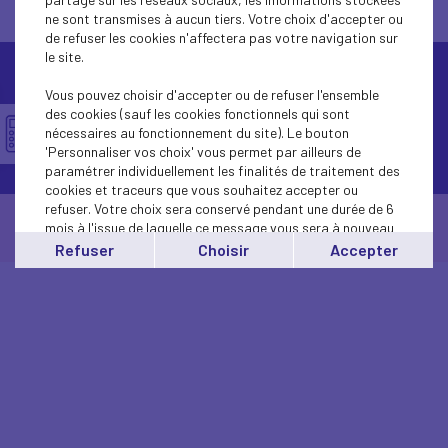
ne sont transmises à aucun tiers. Votre choix d'accepter ou
de refuser les cookies n'affectera pas votre navigation sur
le site.
Vous pouvez choisir d'accepter ou de refuser l'ensemble
des cookies (sauf les cookies fonctionnels qui sont
nécessaires au fonctionnement du site). Le bouton
Contactez-nous
'Personnaliser vos choix' vous permet par ailleurs de
paramétrer individuellement les finalités de traitement des
cookies et traceurs que vous souhaitez accepter ou
refuser. Votre choix sera conservé pendant une durée de 6
© Medef Hauts-de-France 2026 -
Mentions légales
mois à l'issue de laquelle ce message vous sera à nouveau
-
Politique de confidentialité
affiché..
Refuser
Choisir
Accepter
Vous pouvez modifier votre choix à tout moment en
cliquant sur le lien
'cookies'
en bas de page.