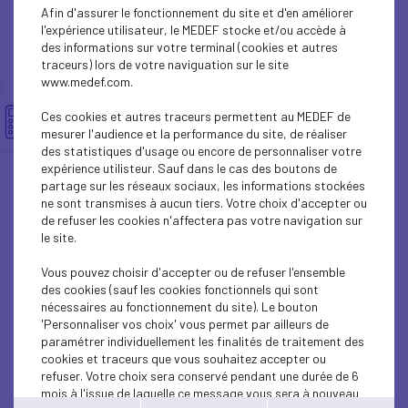
SOCIAL
Afin d'assurer le fonctionnement du site et d'en améliorer
l'expérience utilisateur, le MEDEF stocke et/ou accède à
BUSINESS LAW
des informations sur votre terminal (cookies et autres
traceurs) lors de votre naviguation sur le site
www.medef.com.
ECONOMY
Ces cookies et autres traceurs permettent au MEDEF de
BUSINESS LAW
mesurer l'audience et la performance du site, de réaliser
des statistiques d'usage ou encore de personnaliser votre
BUSINESS LAW
expérience utilisteur. Sauf dans le cas des boutons de
partage sur les réseaux sociaux, les informations stockées
ne sont transmises à aucun tiers. Votre choix d'accepter ou
SUSTAINABLE DEVELOPMENT
de refuser les cookies n'affectera pas votre navigation sur
le site.
BUSINESS LAW
Vous pouvez choisir d'accepter ou de refuser l'ensemble
BUSINESS LAW
des cookies (sauf les cookies fonctionnels qui sont
nécessaires au fonctionnement du site). Le bouton
BUSINESS LAW
'Personnaliser vos choix' vous permet par ailleurs de
paramétrer individuellement les finalités de traitement des
cookies et traceurs que vous souhaitez accepter ou
BUSINESS LAW
refuser. Votre choix sera conservé pendant une durée de 6
mois à l'issue de laquelle ce message vous sera à nouveau
BUSINESS LAW