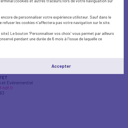
terminal (cookies et autres traceurs) lors de votre naviguation sur
encore de personnaliser votre expérience utilisteur. Sauf dans le
YROUX
refuser les cookies n'affectera pas votre navigation sur le site.
ion des Mandats
f-hdf.fr
site). Le bouton 'Personnaliser vos choix' vous permet par ailleurs
16
onservé pendant une durée de 6 mois à l'issue de laquelle ce
Accepter
FFET
 et Evénementiel
-hdf.fr
 63