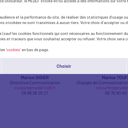
ence utilisateur, le MEDEF stocke et/ou accède à des informations sur votre 
dience et la performance du site, de réaliser des statistiques d'usage ou 
Ludovic COTREZ
Marion DAUPE
s stockées ne sont transmises à aucun tiers. Votre choix d'accepter ou de 
Coordinateur régional
Responsable de l'Animat
de la Formation Professionnelle
mdaupeyroux@mede
 (sauf les cookies fonctionnels qui sont nécessaires au fonctionnement du 
lcotrez@medef-hdf.fr
06 87 52 11 
ies et traceurs que vous souhaitez accepter ou refuser. Votre choix sera c
06 43 27 73 87
lien
'cookies'
en bas de page.
Choisir
Marion SIGIER
Marine TOU
Directrice Communication
Chargée de Communication
msigier@medef-hdf.fr
mtouffet@medef
06 88 98 26 27
06 76 90 40