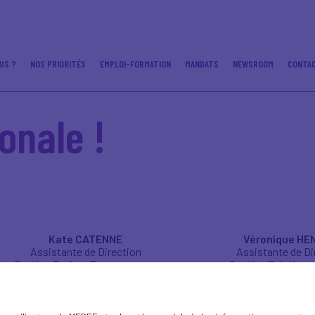
US ?
NOS PRIORITÉS
EMPLOI-FORMATION
MANDATS
NEWSROOM
CONTA
onale !
Kate CATENNE
Véronique HE
Assistante de Direction
Assistante de Di
Gestion Projets Transversaux
Gestion Relations
kcatenne@medef-hdf.fr
vhennion@medef
06 21 20 61 31
06 27 99 18 