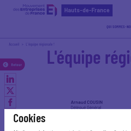
Hauts-de-France
QUI SOMMES-NO
Accueil
L'équipe régionale !
L'équipe régi
Retour
Arnaud COUSIN
Délégué Général
acousin@medef-hdf.fr
Cookies
06 87 69 40 08