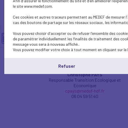
Afin d'assurer le fonctionnement du site et d'en améliorer l'expéri
le site www.medef.com.
Ces cookies et autres traceurs permettent au MEDEF de mesurer l'au
Guy DROBINOHA
cas des boutons de partage sur les réseaux sociaux, les information
Responsable Emploi-Formation
gdrobinoha@medef-hdf.fr
Vous pouvez choisir d'accepter ou de refuser l'ensemble des cookies
07 87 95 85 54
de paramétrer individuellement les finalités de traitement des cook
message vous sera à nouveau affiché..
Vous pouvez modifier votre choix à tout moment en cliquant sur le 
Refuser
Christophe PAYS
Responsable Transition Ecologique et
Econonique
cpays@medef-hdf.fr
06 04 59 51 40